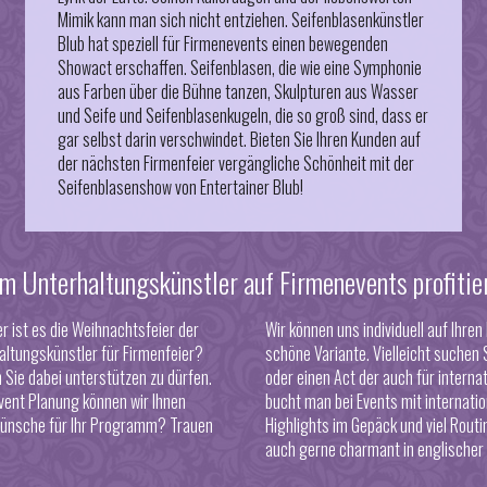
Mimik kann man sich nicht entziehen. Seifenblasenkünstler
Blub hat speziell für Firmenevents einen bewegenden
Showact erschaffen. Seifenblasen, die wie eine Symphonie
aus Farben über die Bühne tanzen, Skulpturen aus Wasser
und Seife und Seifenblasenkugeln, die so groß sind, dass er
gar selbst darin verschwindet. Bieten Sie Ihren Kunden auf
der nächsten Firmenfeier vergängliche Schönheit mit der
Seifenblasenshow von Entertainer Blub!
m Unterhaltungskünstler auf Firmenevents profitie
 ist es die Weihnachtsfeier der
Wir können uns individuell auf Ihre
altungskünstler für Firmenfeier
?
schöne Variante. Vielleicht suchen
 Sie dabei unterstützen zu dürfen.
oder einen Act der auch für interna
vent Planung können wir Ihnen
bucht man bei Events mit internat
ünsche für Ihr Programm? Trauen
Highlights im Gepäck und viel Routi
auch gerne charmant in englischer