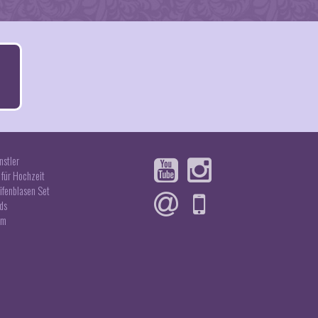
nstler
für Hochzeit
ifenblasen Set
ds
um