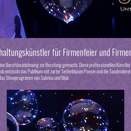
haltungskünstler für Firmenfeier und Firme
eine Berufsbezeichnung zur Berufung gemacht. Diese professionellen Künstler 
ub entzückt das Publikum mit zarter Seifenblasen Poesie und die Sandmalerei 
r das Showprogramm von Sabrina und Blub.