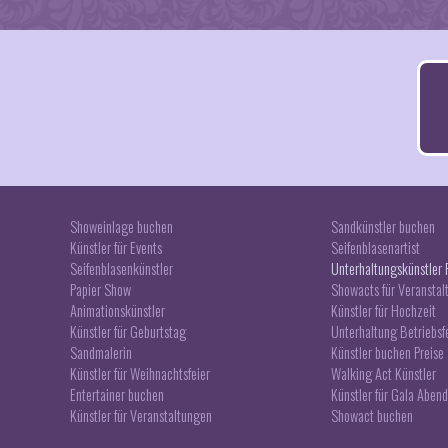
Showeinlage buchen
Sandkünstler buchen
Künstler für Events
Seifenblasenartist
Seifenblasenkünstler
Unterhaltungskünstler 
Papier Show
Showacts für Veranstal
Animationskünstler
Künstler für Hochzeit
Künstler für Geburtstag
Unterhaltung Betriebsf
Sandmalerin
Künstler buchen Preise
Künstler für Weihnachtsfeier
Walking Act Künstler
Entertainer buchen
Künstler für Gala Abend
Künstler für Veranstaltungen
Showact buchen