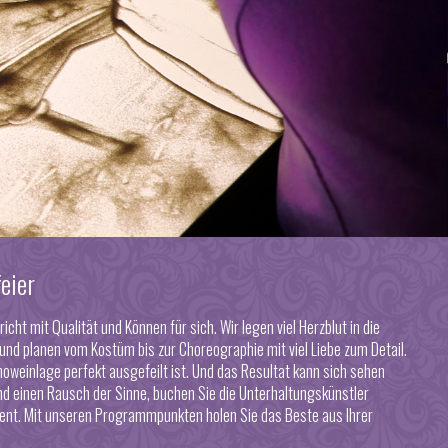
eier
icht mit Qualität und Können für sich. Wir legen viel Herzblut in die
d planen vom Kostüm bis zur Choreographie mit viel Liebe zum Detail.
howeinlage
perfekt ausgefeilt ist. Und das Resultat kann sich sehen
d einen Rausch der Sinne, buchen Sie die Unterhaltungskünstler
vent. Mit unseren Programmpunkten holen Sie das Beste aus Ihrer