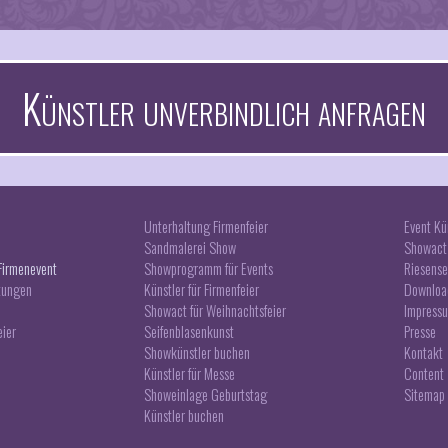
Künstler unverbindlich anfragen
Unterhaltung Firmenfeier
Event Kü
Sandmalerei Show
Showact 
Firmenevent
Showprogramm für Events
Riesense
tungen
Künstler für Firmenfeier
Downloa
Showact für Weihnachtsfeier
Impress
eier
Seifenblasenkunst
Presse
Showkünstler buchen
Kontakt
Künstler für Messe
Content
Showeinlage Geburtstag
Sitemap
Künstler buchen