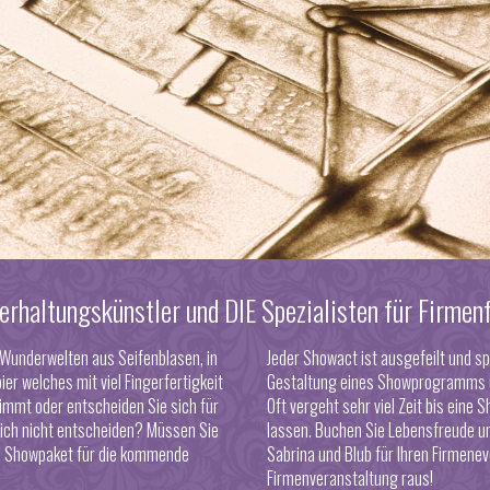
erhaltungskünstler und DIE Spezialisten für Firmenf
 Wunderwelten aus Seifenblasen, in
Jeder Showact ist ausgefeilt und spr
er welches mit viel Fingerfertigkeit
Gestaltung eines Showprogramms un
immt oder entscheiden Sie sich für
Oft vergeht sehr viel Zeit bis eine
S
sich nicht entscheiden? Müssen Sie
lassen. Buchen Sie Lebensfreude un
es Showpaket für die kommende
Sabrina und Blub für Ihren Firmene
Firmenveranstaltung raus!