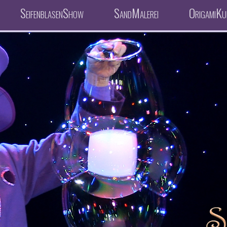
SeifenblasenShow
SandMalerei
OrigamiKu