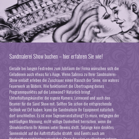
Sandmalerei Show buchen – hier erfahren Sie wie!
Gerade bei langen Festreden zum Jubiläum der Firma wünschen sich die
Geladenen auch etwas für’s Auge. Wenn Sabrina zu Ihrer Sandmalerei-
Show einlädt erleben die Zuschauer einen Rausch der Sinne, ein wahres
Feuerwerk an Bildern. Wie funktioniert die Übertragung dieses
Programmpunktes auf die Leinwand? Natürlich bringt
Unterhaltungskünstler
die eigene Kamera, Leinwand und auch den
Beamer für die Sand Show mit. Sollten Sie schon die entsprechende
Technik vor Ort haben, kann die Sandmalerin Ihr Equipment natürlich
dort anschließen. Es ist eine Tagesveranstaltung? Es muss, entgegen der
weitläufigen Meinung, nicht völlige Dunkelheit herrschen, wenn die
Showkünstlerin Ihr Können unter Beweis stellt. Solange kein direktes
Sonnenlicht auf die Auftrittsfläche strahlt, sind Events auch am
Nachmittag problemlos umsetzbar. Open Air wäre es allerdings ratsam