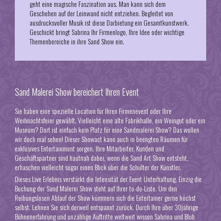
geht eine magische Faszination aus. Man kann sich dem
Geschehen auf der Leinwand nicht entziehen. Begleitet von
ausdrucksvoller Musik ist diese Darbietung ein Gesamtkunstwerk.
Geschickt bringt Sabrina Ihr Firmenlogo, Ihre Idee oder wichtige
Themenbereiche in ihre Sand Show ein.
Sand Malerei Show bereichert Ihren Event
Sie haben eine spezielle Location für Ihren
Firmenevent oder Ihre
Weihnachtsfeier
gewählt. Vielleicht eine alte Fabrikhalle, ein Weingut oder ein
Museum? Dort ist einfach kein Platz für eine Sandmalerei Show? Das wollen
wir doch mal sehen! Dieser Showact kann auch in beengten Räumen für
exklusives Entertainment sorgen. Ihre Mitarbeiter, Kunden und
Geschäftspartner sind hautnah dabei, wenn die Sand Art Show entsteht,
erhaschen vielleicht sogar einen Blick über die Schulter der Künstler.
Dieses Live Erlebnis verstärkt die Intensität der Event Unterhaltung. Einzig die
Buchung der Sand Malerei Show steht auf Ihrer to-do-Liste.
Um den
Reibungslosen Ablauf der Show kümmern sich die Entertainer
gerne höchst
selbst. Lehnen Sie sich derweil entspannt zurück. Durch Ihre über 30jährige
Bühnenerfahrung und unzählige Auftritte weltweit wissen Sabrina und Blub