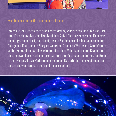
/sandmalerei-kuenstler-sandmalerei-buchen
Ihre visuellen Geschichten sind unterhaltsam, voller Poesie und Frohsinn. Bei
ihrer Entstehung darf kein Handgriff dem Zufall überlassen werden: Denn was
einmal gezeichnet ist, das bleibt, bis die Sandmalerin die Motive ineinander
übergehen lässt, um die Story im wahrsten Sinne des Wortes mit Sandkörnern
weiter zu erzählen. All dies wird mithilfe einer Videokamera und Beamer auf
eine Leinwand projiziert und lässt so auch den Zuschauer in der letzten Reihe
in den Genuss dieser Performance kommen. Das erforderliche Equipment für
diesen Showact bringen der Sandmaler selbst mit.