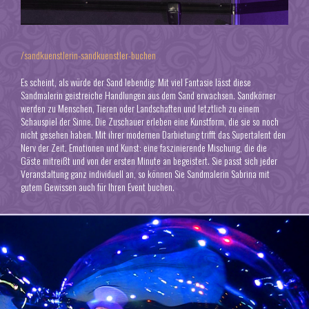
/sandkuenstlerin-sandkuenstler-buchen
Es scheint, als würde der Sand lebendig: Mit viel Fantasie lässt diese
Sandmalerin geistreiche Handlungen aus dem Sand erwachsen. Sandkörner
werden zu Menschen, Tieren oder Landschaften und letztlich zu einem
Schauspiel der Sinne. Die Zuschauer erleben eine Kunstform, die sie so noch
nicht gesehen haben. Mit ihrer modernen Darbietung trifft das Supertalent den
Nerv der Zeit. Emotionen und Kunst: eine faszinierende Mischung, die die
Gäste mitreißt und von der ersten Minute an begeistert. Sie passt sich jeder
Veranstaltung ganz individuell an, so können Sie Sandmalerin Sabrina mit
gutem Gewissen auch für Ihren Event buchen.