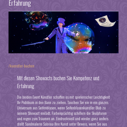
Erfahrung
/kuenstler-buchen
Mit diesen Showacts buchen Sie Kompetenz und
Erfahrung
Die beiden Event Künstler schaffen es mit spielerischer Leichtigkeit
Ihr Publikum in den Bann zu ziehen. Tauchen Sie ein in ein ganzes
Universum aus Seifenblasen, wenn Seifenblasenkünstler Blub zu
seinem Showact einlädt. Farbenprächtig schillern die Skulpturen
und regen zum Träumen an. Eindrucksvoll und wieder ganz anders
stellt Sandmalerin Sabrina Ihre Kunst unter Beweis, wenn Sie aus