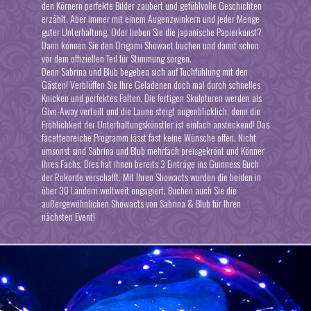
den Körnern perfekte Bilder zaubert und gefühlvolle Geschichten
erzählt. Aber immer mit einem Augenzwinkern und jeder Menge
guter Unterhaltung. Oder lieben Sie die japanische Papierkunst?
Dann können Sie den Origami Showact buchen und damit schon
vor dem offiziellen Teil für Stimmung sorgen.
Denn Sabrina und Blub begeben sich auf Tuchfühlung mit den
Gästen! Verblüffen Sie Ihre Geladenen doch mal durch schnelles
Knicken und perfektes Falten. Die fertigen Skulpturen werden als
Give-Away verteilt und die Laune steigt augenblicklich, denn die
Fröhlichkeit der Unterhaltungskünstler ist einfach ansteckend! Das
facettenreiche Programm lässt fast keine Wünsche offen. Nicht
umsonst sind Sabrina und Blub mehrfach preisgekrönt und Könner
Ihres Fachs. Dies hat ihnen bereits 3 Einträge ins Guinness Buch
der Rekorde verschafft. Mit Ihren Showacts wurden die beiden in
über 30 Ländern weltweit engagiert. Buchen auch Sie die
außergewöhnlichen Showacts
von Sabrina & Blub für Ihren
nächsten Event!