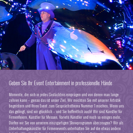
Geben Sie Ihr Event Entertainment in professionelle Hände
Momente, die sich in jedes Gedächtnis einprägen und von denen man lange
zehren kann – genau das ist unser Ziel. Wir möchten Sie mit unserer Artistik
begeistern und Ihren Event zum Gesprächsthema Nummer 1 machen. Wenn uns
das gelingt, sind wir glücklich – und Sie hoffentlich auch! Wir sind Künstler für
Firmenfeiern, Künstler für Messen, Varieté Künstler und noch so einiges mehr.
Dürfen wir Sie von unserem einzigartigen Showprogramm überzeugen? Wir als
Unterhaltungskünstler für Firmenevents unterhalten Sie auf die etwas andere